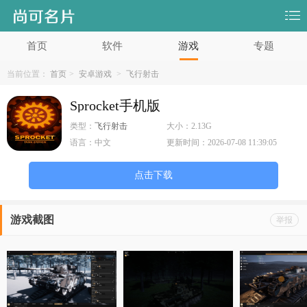
首页
软件
游戏
专题
当前位置：
首页
>
安卓游戏
>
飞行射击
Sprocket手机版
类型：
飞行射击
大小：
2.13G
语言：
中文
更新时间：
2026-07-08 11:39:05
点击下载
游戏截图
举报