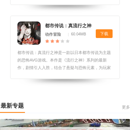
关系，你结识了各种性格和背景的人，并需要选择合
适的人群进行团队合作。同时，你需要不断提升自己
的实力，成为更优秀的职场人士。
都市传说：真流行之神
下载
动作冒险
60.04MB
|
都市传说：真流行之神是一款以日本都市传说为主题
的恐怖AVG游戏。本作是《流行之神》系列的最新
作，剧情引人入胜，结合了悬疑与恐怖元素，为玩家
呈现了一系列离奇的恐怖故事。作为正统续篇，本作
在剧情、角色和选择分支方面都有所提升，为玩家带
来了全新的游戏体验。感兴趣的小伙伴快来下载挑战
吧！游戏特色：独特的故事情节：故事情节非常独
最新专题
特，玩家将扮演一名流行歌手或乐队成员，探索各种
更多
神秘的城市传说和恐怖事件。游戏中有