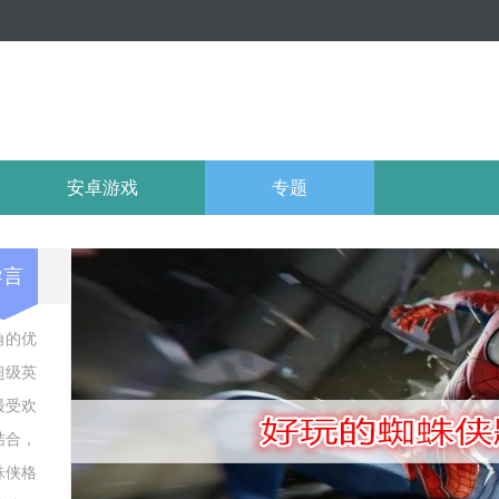
安卓游戏
专题
导言
角的优
超级英
最受欢
结合，
蛛侠格