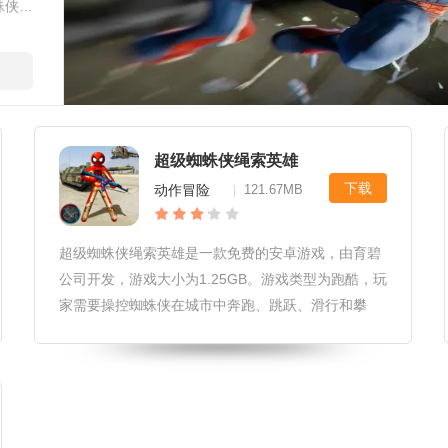
蛛侠与
正义
超级蜘蛛侠绳索英雄
下载
动作冒险
121.67MB
|
超级蜘蛛侠绳索英雄是一款免费的安卓游戏，由育碧
公司开发，游戏大小为1.25GB。游戏类型为跑酷，玩
家需要操控蜘蛛侠在城市中奔跑、跳跃、滑行和攀
爬，与其他角色互动并完成各种任务。游戏的背景故
事非常精彩，蜘蛛侠将与他的朋友和敌人展开一场激
烈的战斗，争夺城市的控制权