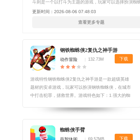
斗则是一个以打斗为主题的游戏，玩家可以选择扮演蜘
其他反派进行激烈的战斗，感受超级英雄的战斗精神和
更新时间：
2026-08-06 07:48:03
感。超级蜘蛛侠绳索英雄则
查看更多专题
钢铁蜘蛛侠2复仇之神手游
下载
动作冒险
132.73M
|
游戏特性钢铁蜘蛛侠2复仇之神手游是一款超级英雄
题材的安卓游戏，玩家可以扮演钢铁蜘蛛侠，在城市
中打击犯罪，拯救世界。游戏特色如下：1.强大的蜘
蛛能力：玩家可以像蜘蛛一样爬墙爬树，穿越各种障
碍，还可以在网上飞檐走壁，寻找隐藏的宝藏。2.多
种战斗方式：游戏提供了多种
蜘蛛侠手臂
下载
益智休闲
69.57MB
|