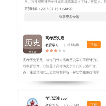
片、音频和视频等多种媒体形式来深入了解历史知识。
料通常经过精心整理和分类，以便用户能够快速找到所
更新时间：
2026-07-16 11:30:02
息。其次，历史学习软件采
查看更多专题
高考历史通
下载
教育学习
46.51MB
|
高考历史通是一款专门针对高考历史学习而设计的在
线教育软件。它涵盖了高考历史所有的知识点和考
点，通过详细的历史资料和解析，帮助学生更好地掌
握历史知识，提高历史成绩。同时，软件还提供了多
种练习和测试方式，帮助学生加深对历史知识的理解
和记忆。高考历史通软件优势1.提
学记历史app
下载
教育学习
25.73MB
|