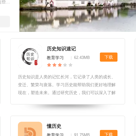
这些资
需的信
历史知识速记
下载
教育学习
62.43MB
|
历史知识是人类的记忆长河，它记录了人类的成长、
变迁、繁荣与衰落。学习历史能帮助我们更好地理解
现在，塑造未来。通过研究历史，我们可以深入了解
各个时期的文化、科技、政治和社会状态。同时，历
史也为我们提供了宝贵的教训和警示，让我们更明智
地面对当前的挑战和决策。好的，
懂历史
下载
教育学习
91.75MB
|