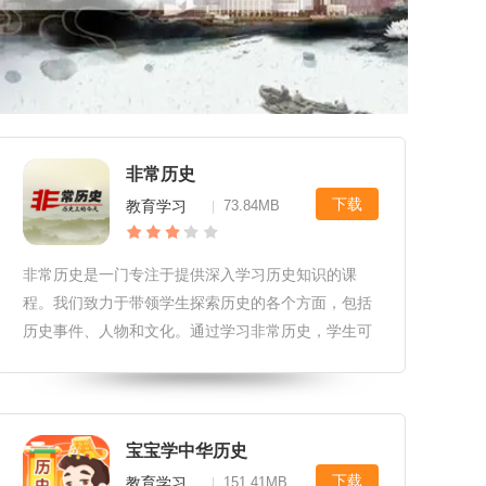
非常历史
下载
教育学习
73.84MB
|
非常历史是一门专注于提供深入学习历史知识的课
程。我们致力于带领学生探索历史的各个方面，包括
历史事件、人物和文化。通过学习非常历史，学生可
以拓宽视野，增加对世界历史的理解，培养批判性思
维和历史文化素养。非常历史软件更新<p>1.增加了
新的历史知识内容
宝宝学中华历史
下载
教育学习
151.41MB
|