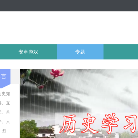
安卓游戏
专题
导言
历史知
料、互
求。首
件、人
、图