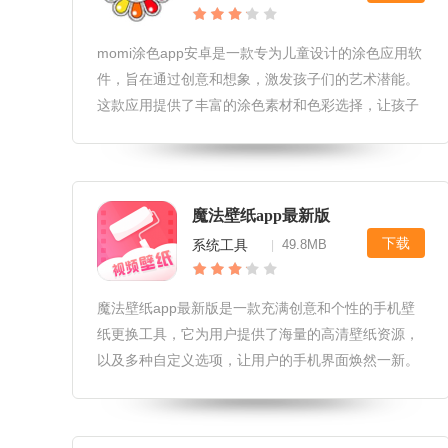
momi涂色app安卓是一款专为儿童设计的涂色应用软
件，旨在通过创意和想象，激发孩子们的艺术潜能。
这款应用提供了丰富的涂色素材和色彩选择，让孩子
们在涂色的过程中享受创作的乐趣，同时培养他们的
专注力和审美能力。momi涂色app安卓软件特色1.丰
富的涂色素材：应
魔法壁纸app最新版
下载
系统工具
49.8MB
|
魔法壁纸app最新版是一款充满创意和个性的手机壁
纸更换工具，它为用户提供了海量的高清壁纸资源，
以及多种自定义选项，让用户的手机界面焕然一新。
无论是喜欢简约风格还是追求炫酷效果的用户，都能
在这款软件中找到心仪的壁纸。魔法壁纸app最新版
软件特性1.海量壁纸资源：