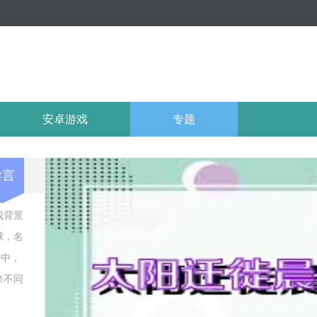
安卓游戏
专题
导言
戏背景
球，名
空中，
来不同