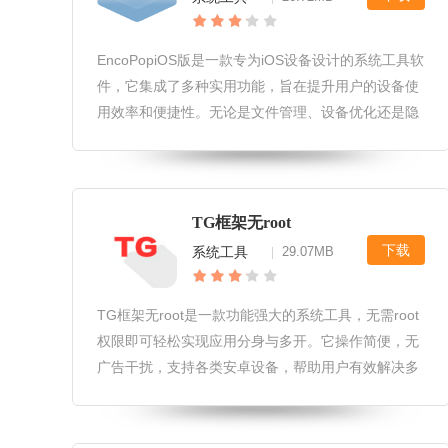
EncoPopiOS版是一款专为iOS设备设计的系统工具软
件，它集成了多种实用功能，旨在提升用户的设备使
用效率和便捷性。无论是文件管理、设备优化还是隐
私保护，EncoPop都能提供一站式解决方案，让用户
轻松管理自己的iOS设备。EncoPopiOS版软件用户界
TG框架无root
下载
系统工具
29.07MB
|
TG框架无root是一款功能强大的系统工具，无需root
权限即可轻松实现应用分身与多开。它操作简便，无
广告干扰，支持各类安卓设备，帮助用户有效解决多
账号管理难题，同时提升游戏与日常应用的便捷性，
是玩机党与多账号用户的理想选择。tg框架无root软
件特色1.无需