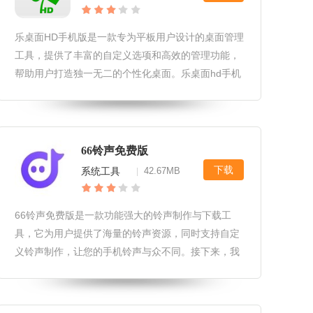
乐桌面HD手机版是一款专为平板用户设计的桌面管理
工具，提供了丰富的自定义选项和高效的管理功能，
帮助用户打造独一无二的个性化桌面。乐桌面hd手机
版软件特性1.高度可定制的桌面界面：用户可以根据
个人喜好调整图标、壁纸、字体等，打造专属的桌面
风格。2.强大的应用管理
66铃声免费版
下载
系统工具
42.67MB
|
66铃声免费版是一款功能强大的铃声制作与下载工
具，它为用户提供了海量的铃声资源，同时支持自定
义铃声制作，让您的手机铃声与众不同。接下来，我
们将从软件玩法、软件特性以及软件更新等方面详细
介绍这款系统工具软件。66铃声免费版软件玩法1.用
户可以浏览并搜索软件内的海