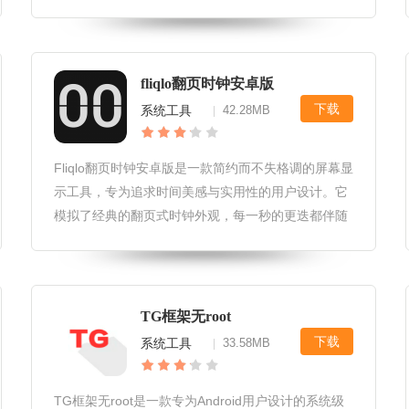
料转移至新设备，让换机过程无忧无虑。换机无忧苹
果版软件社区和互动功能1.用户论坛：内置用户交流
论坛，用户可以在此分享换机经
fliqlo翻页时钟安卓版
下载
系统工具
42.28MB
|
Fliqlo翻页时钟安卓版是一款简约而不失格调的屏幕显
示工具，专为追求时间美感与实用性的用户设计。它
模拟了经典的翻页式时钟外观，每一秒的更迭都伴随
着如同真实翻页般的细腻动画，不仅为手机桌面增添
了一抹文艺气息，更在忙碌的生活中提醒我们珍惜每
一刻。无论是作为工作时
TG框架无root
下载
系统工具
33.58MB
|
TG框架无root是一款专为Android用户设计的系统级