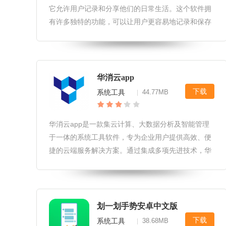
它允许用户记录和分享他们的日常生活。这个软件拥
有许多独特的功能，可以让用户更容易地记录和保存
他们的记忆。它还允许用户上传照片和视频，并添加
文字说明，以便更好地记录他们的经历。软件特性1.
免费使用：心岛日记提供了免费
华消云app
下载
系统工具
44.77MB
|
华消云app是一款集云计算、大数据分析及智能管理
于一体的系统工具软件，专为企业用户提供高效、便
捷的云端服务解决方案。通过集成多项先进技术，华
消云app助力企业实现数据资源的优化配置与管理，
提升业务运营效率与决策支持能力。华消云app软件
亮点1.灵活可扩展的云计
划一划手势安卓中文版
下载
系统工具
38.68MB
|