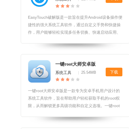
EasyTouch破解版是一款旨在提升Android设备操作便
捷性的强大系统工具软件，通过自定义手势和快捷操
作，用户能够轻松实现多任务切换、快速启动应用、
调节屏幕亮度等多种功能，极大地提升了手机使用的
效率和体验。easytouch破解版软件竞争优势1.高度
自定
一键root大师安卓版
下载
系统工具
25.54MB
|
一键root大师安卓版是一款专为安卓手机用户设计的
系统工具软件，旨在帮助用户轻松获取手机的root权
限，从而解锁更多高级功能和自定义选项。一键root
大师安卓版软件用户友好性界面简洁明了，用户无需
专业知识即可快速上手，操作直观易懂。提供详细的
root教程和指南