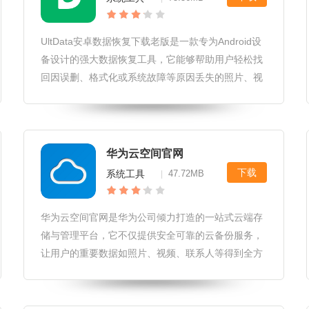
UltData安卓数据恢复下载老版是一款专为Android设
备设计的强大数据恢复工具，它能够帮助用户轻松找
回因误删、格式化或系统故障等原因丢失的照片、视
频、音频、文档、联系人等重要数据。无论是智能手
机还是平板电脑，UltData都能提供全面且高效的恢复
服务，让
华为云空间官网
下载
系统工具
47.72MB
|
华为云空间官网是华为公司倾力打造的一站式云端存
储与管理平台，它不仅提供安全可靠的云备份服务，
让用户的重要数据如照片、视频、联系人等得到全方
位保护，还集成了云盘、云笔记等高效工具，助力用
户实现跨设备的数据同步与便捷访问。通过华为云空
间，用户可随时随地享受云端带来