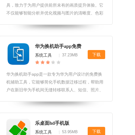
具，致力于为用户提供前所未有的画质提升体验。它
不仅能够智能分析并优化视频与图片的清晰度、色彩
饱和度及对比度，还集成了多种高级图像处理技术，
让用户的视觉享受达到新高度。画质怪咖2.0软件更新
和维护1.定期发布更新
华为换机助手app免费
下载
系统工具
37.23MB
|
华为换机助手app是一款专为华为用户设计的免费换
机辅助工具，它能够简化手机数据迁移过程，帮助用
户在新旧华为手机间无缝转移联系人、短信、照片、
视频等重要资料，让换机变得轻松快捷。华为换机助
手app免费软件亮点1.一键迁移：支持一键式数据迁
移，用户只需简单几步操作
乐桌面hd手机版
下载
系统工具
53.95MB
|