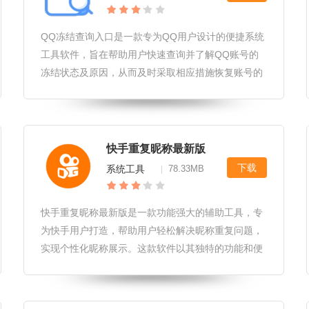
QQ冻结查询入口是一款专为QQ用户设计的便捷系统
工具软件，旨在帮助用户快速查询并了解QQ账号的
冻结状态及原因，从而及时采取相应措施恢复账号的
正常使用。无论是因安全问题、违规行为还是误操作
导致的账号冻结，用户都能通过这一入口迅速获取到
相关信息。QQ冻结查询入口软
快手重复昵称最新版
下载
系统工具
78.33MB
|
快手重复昵称最新版是一款功能强大的辅助工具，专
为快手用户打造，帮助用户轻松解决昵称重复问题，
实现个性化昵称展示。这款软件以其独特的功能和便
捷的操作赢得了广大快手用户的青睐。快手重复昵称
最新版软件亮点1.提供多种昵称生成方式，满足用户
不同需求。2.智能检测昵称是