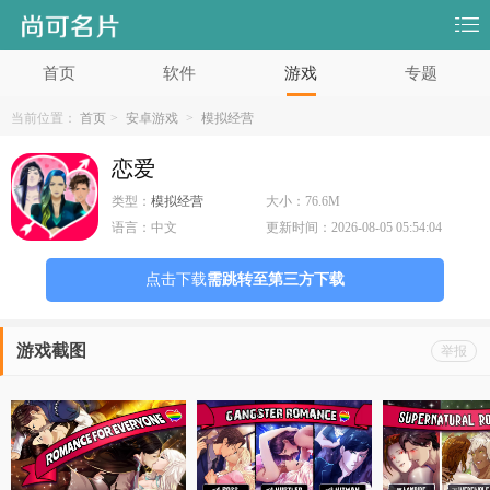
首页
软件
游戏
专题
当前位置：
首页
>
安卓游戏
>
模拟经营
恋爱
类型：
模拟经营
大小：
76.6M
语言：
中文
更新时间：
2026-08-05 05:54:04
点击下载
需跳转至第三方下载
游戏截图
举报