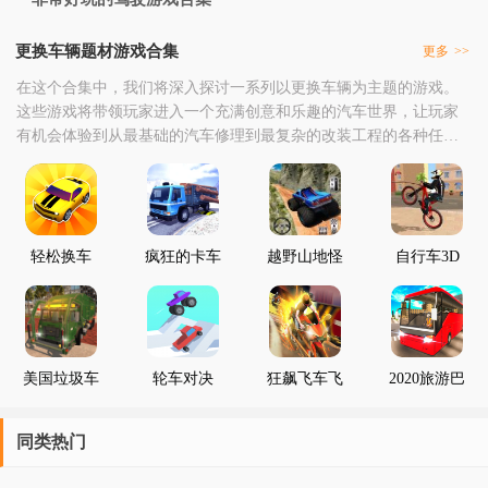
更换车辆题材游戏合集
更多
>>
在这个合集中，我们将深入探讨一系列以更换车辆为主题的游戏。
这些游戏将带领玩家进入一个充满创意和乐趣的汽车世界，让玩家
有机会体验到从最基础的汽车修理到最复杂的改装工程的各种任
务。以下是一些我们精选的游戏，它们都以更换车辆为主题，提供
了一种独特的游戏体验。玩家可以在游戏中扮演汽车维修工或汽车
改装师，负责修复和改装各种老旧、损坏或者不符合客户需求的汽
车。游戏中包含了丰富的零件库和工具，让玩家可以自由地设
轻松换车
疯狂的卡车
越野山地怪
自行车3D
模拟
兽卡车安卓
特技
版
美国垃圾车
轮车对决
狂飙飞车飞
2020旅游巴
模拟器
车之旅
士停车模拟
器
同类热门