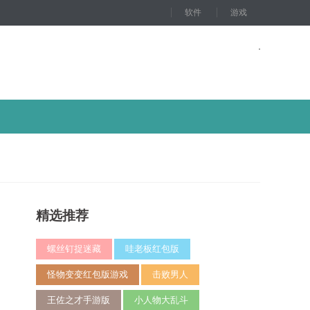
软件
游戏
精选推荐
螺丝钉捉迷藏
哇老板红包版
怪物变变红包版游戏
击败男人
王佐之才手游版
小人物大乱斗