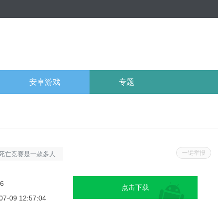
安卓游戏
专题
一键举报
死亡竞赛是一款多人
一个未来的世界，玩
亡竞赛，争夺生存的
26
点击下载
尺寸为100MB，
07-09 12:57:04
.新增角色：游戏增加