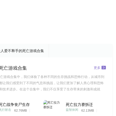
让人爱不释手的死亡游戏合集
死亡游戏合集
更多
亡游戏合集中，我们体验了各种不同的生存挑战和恐怖行动，从城市到
都让我们感受到了不同的气息和挑战，让我们更加了解人类心理和恐怖
和技术进步。在这个合集中，我们不仅享受了生存带来的刺激和成就
何规划行动和保护自己和他人的安全。只有通过不断尝试和实践，我们
生存方式和配合默契。现在，这场死亡游戏已经画上了句号。但是，我
死亡战争丧尸生存
死亡拉力赛拆迁
在继续。让我们
飞行射击
益智休闲
62.76MB
62.13MB