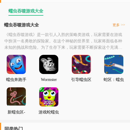
蠕虫吞噬游戏大全
蠕虫吞噬游戏大全
更多
>>
《蠕虫吞噬游戏》是一款引人入胜的策略类游戏，玩家需要在游戏
中扮演一名勇敢的探险家。在这个神秘的世界里，玩家将面临各种
未知的挑战和危险。为了生存下来，玩家需要不断探索这个充满奇
遇的世界，寻找有用的资源和道具。在游戏中，玩家需要控制一条
名为“蠕虫”的小生物，通过吞噬其他生物来壮大自己。然而，并非所
有生物都愿意被吞噬，有些生物会设法抵抗并反击。因此，玩家需
要巧妙地运用策略，才能在这片土地上立足。游戏中有
蠕虫奔跑手
Wormster
引导蠕虫区
蛇区：蠕虫
游
Dash逃离蠕
Cacing io
交配区爬行
虫
snake
Cacing.io
2020
新蠕虫区-
游戏蛇蠕虫
蛇滑区2020
2020区域
同类热门