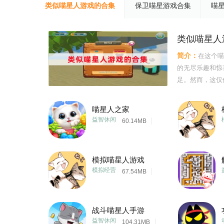
类似喵星人游戏的合集
保卫喵星游戏合集
喵
类似喵星人
简介：
在这个喵
的无尽乐趣和惊
足。然而，这仅
的喵星世界，不
共进，共同书写
喵星人之家
出茅庐还是经验
益智休闲
60.14MB
模拟喵星人游戏
模拟经营
67.54MB
战斗喵星人手游
益智休闲
104.31MB