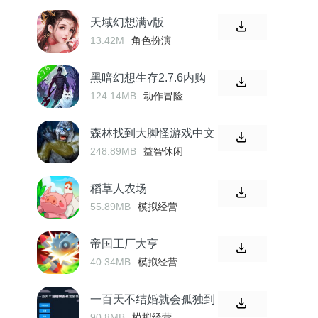
天域幻想满v版
13.42M
角色扮演
黑暗幻想生存2.7.6内购
124.14MB
动作冒险
森林找到大脚怪游戏中文
248.89MB
益智休闲
稻草人农场
55.89MB
模拟经营
帝国工厂大亨
40.34MB
模拟经营
一百天不结婚就会孤独到
死
90.8MB
模拟经营