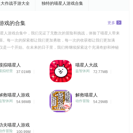
星大作战手游大全
独特的喵星人游戏合集
游戏的合集
更多
星人游戏合集中，我们见证了无数次的冒险和挑战，体验了喵星人带来
喜。每一次的探索都让我们更加勇敢，每一次的收获都让我们更加满
仅是一个开始。在未来的日子里，我们将继续探索这个充满奇妙和神秘
断提高自己的技能和智慧，为成为最强大的喵星人而奋斗。让我们携手
这个喵星人游戏合集的精彩篇章。无论你是新手还是老手，无论你是初
模拟喵星人
喵星人大战
丰富，这里都是
模拟经营
益智休闲
37.01MB
72.77MB
解救喵星人游戏
解救喵星人
益智休闲
动作冒险
54.98MB
54.29MB
功夫喵星人游戏
动作冒险
100.99M