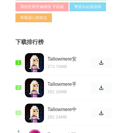
我的世界匠魂模组 手机版
警笛头起源游戏
草莓甜心烘焙店
下载排行榜
Tallowmere安
1
卓汉化
273.76MB
Tallowmere手
2
机版
282.16MB
Tallowmere中
3
文版手机版
282.24MB
4