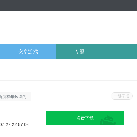
安卓游戏
专题
一键举报
合所有年龄段的
可爱的猫咪克服
喵星人之家充满
5
点击下载
心，还可以锻炼
07-27 22:57:04
在游戏中与可爱