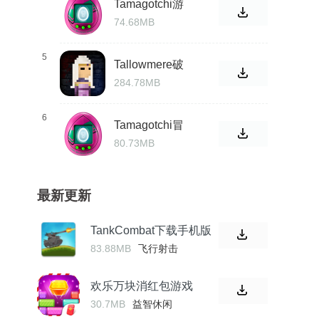
Tamagotchi游
戏
74.68MB
5
Tallowmere破
解版
284.78MB
6
Tamagotchi冒
险王国
80.73MB
最新更新
TankCombat下载手机版
83.88MB
飞行射击
欢乐万块消红包游戏
30.7MB
益智休闲