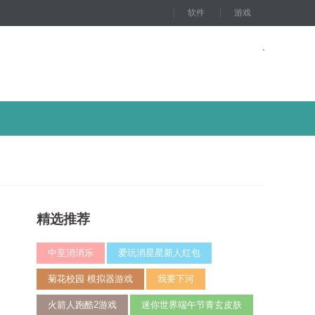
软件
游戏
精选推荐
中至消消乐
爱玩消星星新人红包
菊花校园 模拟器游戏
我要下河
火箭人跑酷2游戏
迷你世界端午节青玄皮肤