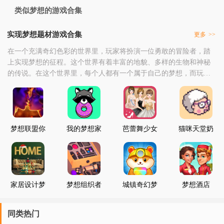
类似梦想的游戏合集
实现梦想题材游戏合集
更多
>>
在一个充满奇幻色彩的世界里，玩家将扮演一位勇敢的冒险者，踏
上实现梦想的征程。这个世界有着丰富的地貌、多样的生物和神秘
的传说。在这个世界里，每个人都有一个属于自己的梦想，而玩家
需要通过不断地努力、探索和解谜，去实现自己的梦想。游戏的开
始，玩家需要在这个世界中选择一个属于自己的角色，这个角色有
着独特的天赋和技能。随着游戏的进行，玩家将逐渐了解到这个世
界的种种秘密和传说，从而找到实现梦想的道路。在这个过
梦想联盟你
我的梦想家
芭蕾舞少女
猫咪天堂奶
的故事
园
公主梦想演
奶的梦想
出
家居设计梦
梦想组织者
城镇奇幻梦
梦想酒店
想
想爆炸
同类热门