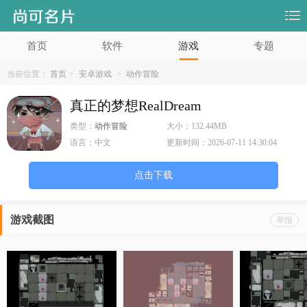
首页
软件
游戏
专题
当前位置：
首页
>
安卓游戏
>
动作冒险
真正的梦想RealDream
类型：
动作冒险
大小：
132.44MB
语言：
中文
更新时间：
2026-07-11 14:30:04
点击下载
游戏截图
举报