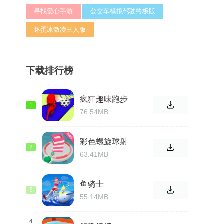
寻找爱心手游
公交车模拟驾驶终极版
坏蛋冰激凌三人版
下载排行榜
疯狂趣味跑步
1
竞赛3D
76.54MB
彩色螺旋球射
2
手
63.41MB
鱼骑士
3
55.14MB
4