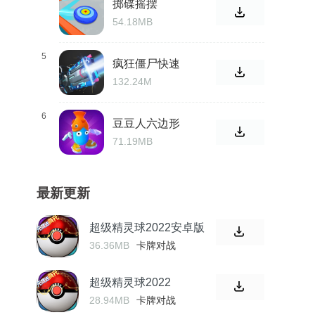
掷碟摇摆
54.18MB
5
疯狂僵尸快速
射击
132.24M
6
豆豆人六边形
挑战电脑版
71.19MB
最新更新
超级精灵球2022安卓版
36.36MB
卡牌对战
超级精灵球2022
28.94MB
卡牌对战