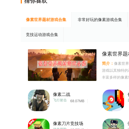
猜你喜欢
像素世界题材游戏合集
非常好玩的像素游戏合集
竞技运动游戏合集
像素世界题
简介：
像素世界
游戏以其独特的
丰富多样的像素
的像素世界游戏
开谜题，战胜敌
像素二战
色互动，完成各
飞行射击
68.07MB
像素刀片竞技场