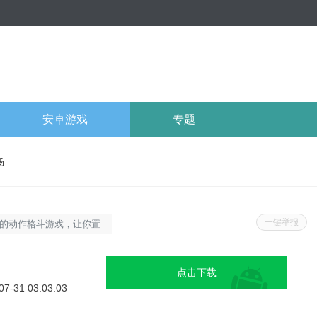
安卓游戏
专题
场
一键举报
的动作格斗游戏，让你置
竞技世界。在游戏中，你
用各种武器和技能，与来
点击下载
斗。游戏画面简约而精
07-31 03:03:03
受到前所未有的游戏体