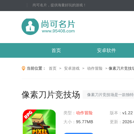
尚可名片，提供海量好玩的游戏！
首页
安卓软件
当前位置：
首页
安卓游戏
动作冒险
像素刀片竞技
>
>
>
像素刀片竞技场
像素刀片竞技场是一款独特
身于一个充满技巧与热血的
类型：
动作冒险
将扮演一个勇敢的战士，使
版本：
v1.22
大小：
95.77MB
自全球的玩家进行激烈的战
更新：
2026-
致，操作简单流畅，让你感