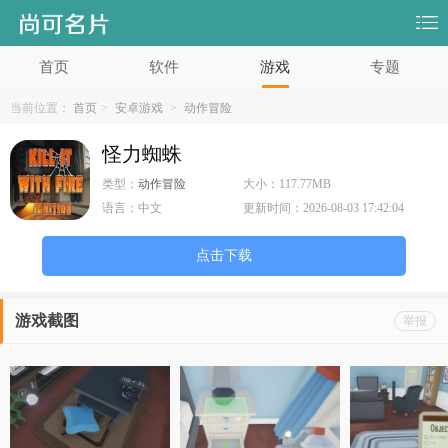
首页
软件
游戏
专题
当前位置：
首页
>
安卓游戏
>
动作冒险
怪力蜘蛛
类型：
动作冒险
大小：
117.77MB
语言：
中文
更新时间：
2026-08-03 17:42:04
点击下载
游戏截图
举报