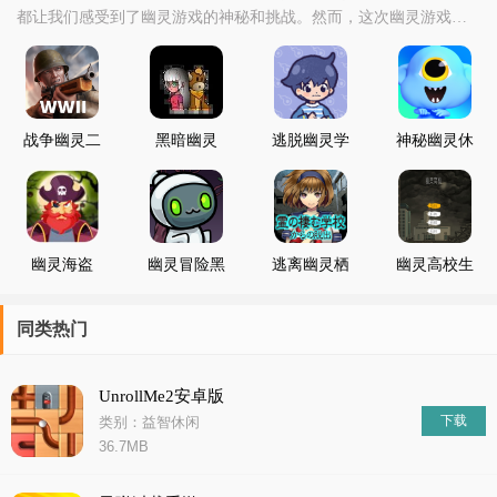
都让我们感受到了幽灵游戏的神秘和挑战。然而，这次幽灵游戏的
合集并非就此结束。在游戏中，我们学习了如何更好地利用科技手
段提高自己的探险技能和团队协作能力，学会了如何在数字化时代
中保持创新思维和市场敏感性。这些经验将对我们未来的生活产生
积极的影响。在这个合集中，我们感谢每一个参与者的付出
战争幽灵二
黑暗幽灵
逃脱幽灵学
神秘幽灵休
战射击
校游戏中文
闲对决中文
版
版
幽灵海盗
幽灵冒险黑
逃离幽灵栖
幽灵高校生
暗森林
息的校园
手游
同类热门
UnrollMe2安卓版
下载
类别：益智休闲
36.7MB