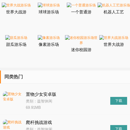
玩冒险游戏如《荒野大镖客》、《巫师3》等，还是喜欢玩竞技游戏
如《星际战甲》、《文明》等，这个合集都能为您提供最适合您的
世界大战游
球球游乐场
一个普通游
机器人工艺
游乐场游戏。这些游戏功能强大，操作简单，让您轻松掌握游戏的
乐场
乐场
游乐场
技巧，享受游戏的乐趣。
甜瓜游乐场
像素游乐场
世界大战游
迷你校园游
乐场
乐场世界
同类热门
置物少女安卓版
下载
类别：益智休闲
69.91MB
爬杆挑战游戏
下载
类别：益智休闲