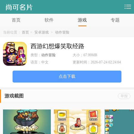
首页
软件
游戏
专题
当前位置：
首页
>
安卓游戏
>
动作冒险
西游幻想爆笑取经路
类型：
动作冒险
大小：
67.99MB
语言：
中文
更新时间：
2026-07-24 02:24:04
点击下载
游戏截图
举报