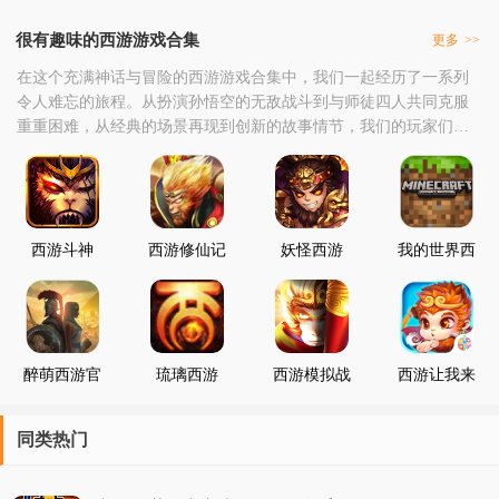
很有趣味的西游游戏合集
更多
>>
在这个充满神话与冒险的西游游戏合集中，我们一起经历了一系列
令人难忘的旅程。从扮演孙悟空的无敌战斗到与师徒四人共同克服
重重困难，从经典的场景再现到创新的故事情节，我们的玩家们一
直在这个深受喜爱的古典名著世界中探险，体验着奇幻与挑战的乐
趣。在这个过程中，我们见证了玩家们的策略运用与角色成长。他
们学会了如何组合不同的技能和法术，掌握队伍的合作与协调，以
及如何应对各种妖魔鬼怪的挑战。他们的智慧和勇气不断提
西游斗神
西游修仙记
妖怪西游
我的世界西
游大闹天宫
醉萌西游官
琉璃西游
西游模拟战
西游让我来
方版
1.0.0
同类热门