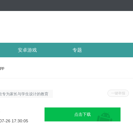
安卓游戏
专题
pp
一键举报
一款专为家长与学生设计的教育
融合了时间管理、学习监督与
长科学管控孩子手机使用时
9
点击下载
同时，学生也能在合理规划
07-26 17:30:05
进行自主学习。爱监督手机