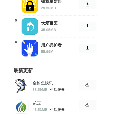
铁将军防盗
29.56MB
5
大爱百医
35.65MB
6
用户拥护者
55.99M
最新更新
金枪鱼快讯
38.59MB
生活服务
忒匠
43.53MB
生活服务