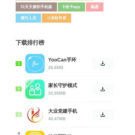
51天天兼职手机版
E收卡app
融愿
满竹人员
小浪软件库
下载排行榜
YooCan手环
1
软件
26.6MB
家长守护模式
2
32.95MB
大业党建手机
3
版
40.47MB
4