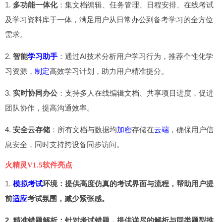
1.
多功能一体化
：集文档编辑、任务管理、日程安排、在线考试
及学习资料库于一体，满足用户从日常办公到备考学习的全方位
需求。
2.
智能
学习助手
：通过AI技术分析用户学习行为，推荐个性化学
习资源，
制定
高效学习计划，助力用户精准提分。
3.
实时协同办公
：支持多人在线编辑文档、共享项目进度，促进
团队协作，提高沟通效率。
4.
安全云存储
：所有文档与数据均
加密
存储在
云端
，确保用户信
息安全，同时支持跨设备同步访问。
火精灵V1.5软件亮点
1.
模拟考试
环境：提供高度仿真的考试界面与流程，帮助用户提
前
适应
考试氛围，减少紧张感。
2.
精准错题解析：针对考试错题，提供详尽的解析与同类题型推