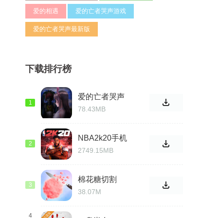
爱的相遇
爱的亡者哭声游戏
爱的亡者哭声最新版
下载排行榜
爱的亡者哭声
1
官方版
78.43MB
NBA2k20手机
2
直装版 游戏
2749.15MB
棉花糖切割
3
38.07M
4