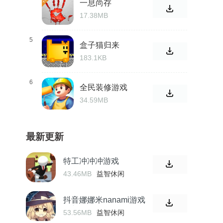
一息尚存
17.38MB
5
盒子猫归来
183.1KB
6
全民装修游戏
34.59MB
最新更新
特工冲冲冲游戏
43.46MB
益智休闲
抖音娜娜米nanami游戏
最新版
53.56MB
益智休闲