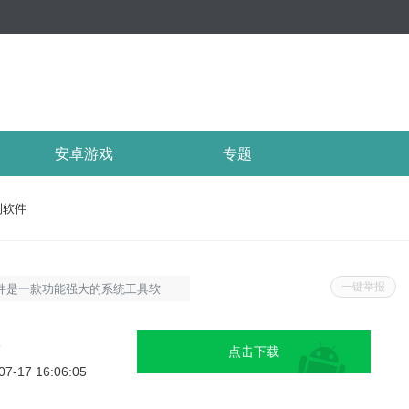
安卓游戏
专题
测软件
一键举报
软件是一款功能强大的系统工具软
提供全面的计算机环境检测服务。
测计算机硬件、操作系统、网络环
8
点击下载
助用户及时发现潜在问题，确保系
07-17 16:06:05
omo环境检测软件软件玩法1.用