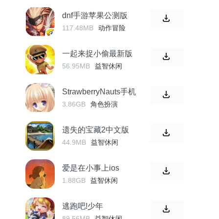
dnf手游苹果公测版
117.48MB
动作冒险
一起来捉小偷最新版
56.95MB
益智休闲
StrawberryNauts手机
3.86GB
角色扮演
遗失的宝藏2中文版
44.9MB
益智休闲
爱是在小事上ios
1.88GB
益智休闲
逃跑吧!少年
89.56MB
益智休闲