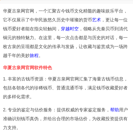
华夏古泉网官网，一个汇聚古今钱币文化精髓的趣味娱乐平台，
它不仅展示了中华民族悠久历史中璀璨的货币
艺术
，更让每一位
钱币爱好者能在指尖轻触间，
穿越时空
，领略从先秦贝币到清代
铜元的独特魅力。在这里，每一次点击都是与历史的对话，每一
枚古泉的呈现都是文化的传承与发扬，让收藏与鉴赏成为一场跨
越千年的美妙
旅程
。
华夏古泉网官网软件特色
1. 丰富的古钱币资源：华夏古泉网官网汇集了海量古钱币信息，
包括各朝各代的珍稀钱币、普通流通币等，满足钱币收藏爱好者
的多样化需求。
2. 专业的鉴定与估价服务：提供权威的专家鉴定服务，
帮助
用户
准确识别钱币真伪，并给出合理的市场估价，为收藏投资提供有
力支持。