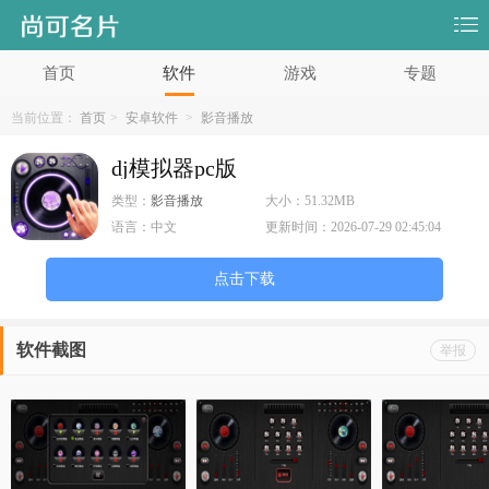
首页
软件
游戏
专题
当前位置：
首页
>
安卓软件
>
影音播放
dj模拟器pc版
类型：
影音播放
大小：
51.32MB
语言：
中文
更新时间：
2026-07-29 02:45:04
点击下载
软件截图
举报