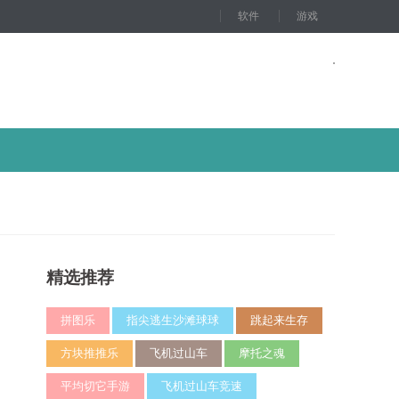
软件
游戏
精选推荐
拼图乐
指尖逃生沙滩球球
跳起来生存
方块推推乐
飞机过山车
摩托之魂
平均切它手游
飞机过山车竞速