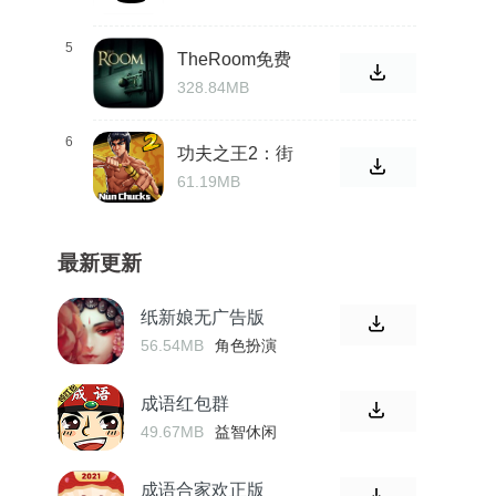
5
TheRoom免费
版汉化版手游
328.84MB
6
功夫之王2：街
头快打手机
61.19MB
最新更新
纸新娘无广告版
56.54MB
角色扮演
成语红包群
49.67MB
益智休闲
成语合家欢正版