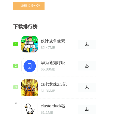
川崎模拟器公路
下载排行榜
伙计战争像素
1
沙盒射击V3.0
62.47MB
华为通知呼吸
2
灯免费版
65.88MB
cs七龙珠2.3纪
3
念版
61.36MB
4
clusterduck破
解版
51.1MB