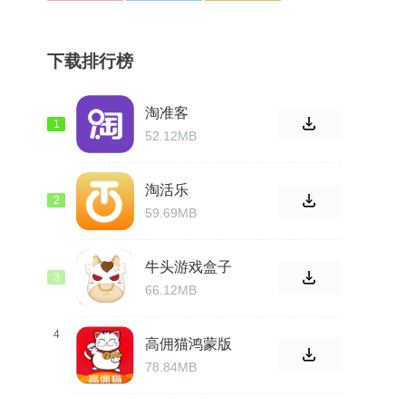
下载排行榜
淘准客
1
52.12MB
淘活乐
2
59.69MB
牛头游戏盒子
3
66.12MB
4
高佣猫鸿蒙版
（购物优惠
78.84MB
券）