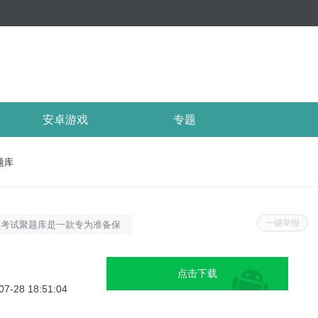
安卓游戏
专题
题库
一键举报
员考试聚题库是一款专为准备保
设计的图书阅读与学习软件。它
库资源，覆盖了保育员考试的所
2
点击下载
帮助考生高效备考，提升考试通
07-28 18:51:04
库软件特性1.海量题库资源：