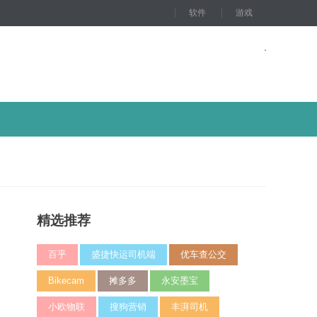
软件
游戏
精选推荐
百乎
盛捷快运司机端
优车查公交
Bikecam
摊多多
永安墨宝
小欧物联
搜狗营销
丰湃司机