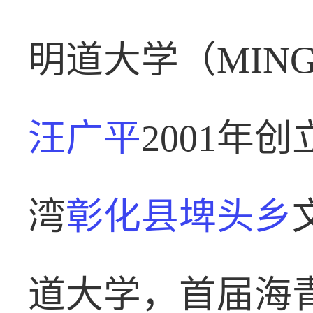
明道大学（MINGD
汪广平
2001年
湾
彰化县
埤头乡
道大学，首届海青