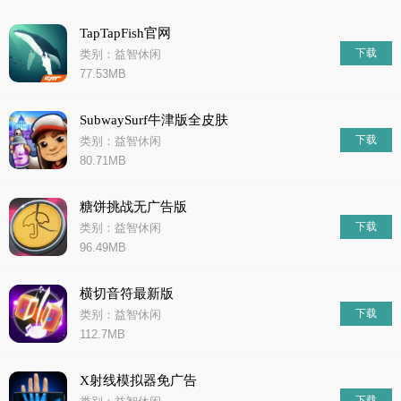
TapTapFish官网
下载
类别：益智休闲
77.53MB
SubwaySurf牛津版全皮肤
下载
类别：益智休闲
80.71MB
糖饼挑战无广告版
下载
类别：益智休闲
96.49MB
横切音符最新版
下载
类别：益智休闲
112.7MB
X射线模拟器免广告
下载