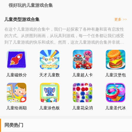
很好玩的儿童游戏合集
儿童类型游戏合集
更多
>>
在这个儿童游戏的合集中，我们一起探索了各种有趣和富有启发性
的方式。从拼图到画画，从玩具到游戏，每一个任务都让我们感受
到了儿童游戏的快乐和成长。然而，这次儿童游戏的合集并非就此
结束。在游戏中，我们学习了如何更好地利用科技手段提高自己的
创意思维和团队协作能力，学会了如何在数字化时代中保持创新思
维和市场敏感性。这些经验将对我们未来的生活产生积极的影响。
在这个合集中，我们感谢每一个参与者的付出和努力，是你
儿童磁铁分
天才儿童数
儿童超人卡
儿童汉堡包
类
独
丁车
制作
儿童绘画聪
儿童涂色板
儿童花朵消
儿童圣代冰
明成长
消乐
淇淋
同类热门