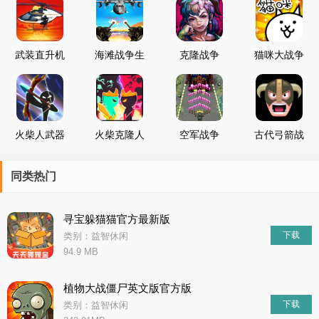
长的故事。在这个故事中，我们学会了勇敢面对困难、团结协作以
及不断超越自己。每一个角色都在这场冒险中找到了自己的价值和
意义，成为了更好的自己。这个合集的结尾，也是一个新的
武装直升机
海滩战争生
克隆战争
猫咪大战争
战争
存之战
2021
火柴人武器
火柴克隆人
空军战争
古代弓箭战
战争
战争
1945
争
同类热门
寻宝躲猫猫官方最新版
下载
类别：益智休闲
94.9 MB
植物大战僵尸英文版官方版
下载
类别：益智休闲