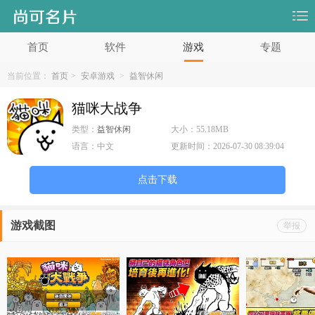
首页
软件
游戏
专题
当前位置：
首页
>
安卓游戏
>
益智休闲
猫咪大战争
类型：
益智休闲
大小：
55.18MB
语言：
中文
更新时间：
2026-07-30 08:39:04
点击下载
游戏截图
举报