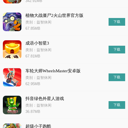
342.91MB
植物大战僵尸2火山世界官方版
下载
类别：益智休闲
67.85MB
成语小智星3
下载
类别：益智休闲
67.81MB
车轮大师WheelsMaster安卓版
下载
类别：益智休闲
62.95MB
抖音绿色外星人游戏
下载
类别：益智休闲
36.87MB
超级小子跑酷