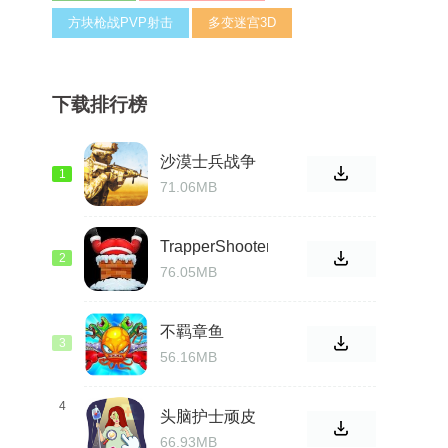
方块枪战PVP射击
多变迷宫3D
下载排行榜
沙漠士兵战争
1
71.06MB
TrapperShooter
2
76.05MB
不羁章鱼
3
56.16MB
4
头脑护士顽皮
的难题
66.93MB