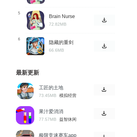
5
Brain Nurse
Naughty
72.82MB
Puzzle Tricky
6
隐藏的重剑
66.6MB
最新更新
工匠的土地
73.45MB
模拟经营
果汁爱消消
77.57MB
益智休闲
极限竞速赛车app