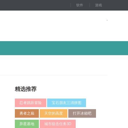
软件
游戏
精选推荐
忍者跳跃冒险
宝石朋友三消拼图
勇者之巅
天空的高度
打开冰箱吧
异星基地
城市狙击任务3D