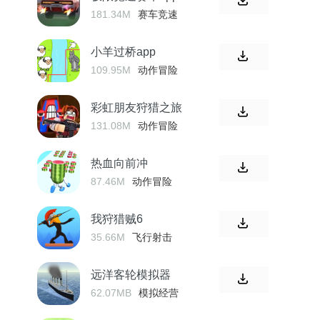
181.34M
赛车竞速
小羊过桥app
109.95M
动作冒险
彩虹朋友狩猎之旅
131.08M
动作冒险
热血向前冲
87.46M
动作冒险
我狩猎贼6
35.66M
飞行射击
远洋客轮模拟器
62.07MB
模拟经营