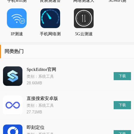
手机wifi测
良辰测速管
网络测速大
5GWiFi测
速仪
家
师
速助手
IP测速
手机网络测
5G云测速
速在线版
同类热门
SpckEditor官网
下载
类别：系统工具
28.66MB
直接搜索安卓版
下载
类别：系统工具
27.71MB
即刻定位