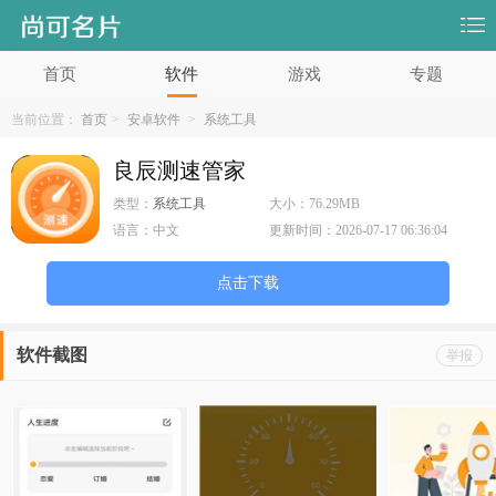
首页
软件
游戏
专题
当前位置：
首页
>
安卓软件
>
系统工具
良辰测速管家
类型：
系统工具
大小：
76.29MB
语言：
中文
更新时间：
2026-07-17 06:36:04
点击下载
软件截图
举报