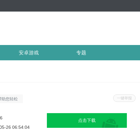
安卓游戏
专题
一键举报
帮助您轻松
种无线网
强度和速
26
点击下载
可以满足您
05-26 06:54:04
新，优化功