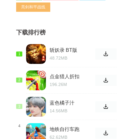
亮剑和平战线
下载排行榜
斩妖录 BT版
1
48.72MB
点金猎人折扣
2
版
196.26M
蓝色橘子汁
3
14.56MB
4
地铁自行车跑
酷
62.62MB