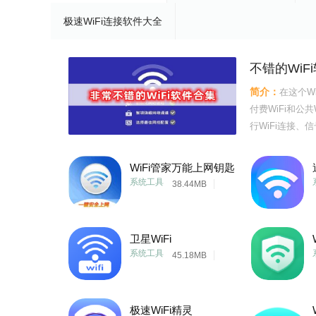
极速WiFi连接软件大全
不错的WiF
简介：
在这个W
付费WiFi和公
行WiFi连接、
费WiFi热点
性化的设置，让
WiFi管家万能上网钥匙
系统工具
38.44MB
卫星WiFi
系统工具
45.18MB
极速WiFi精灵