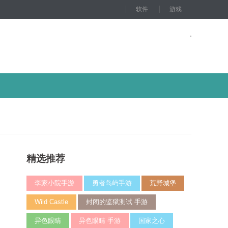
软件
游戏
精选推荐
李家小院手游
勇者岛屿手游
荒野城堡
Wild Castle
封闭的监狱测试 手游
异色眼睛
异色眼睛 手游
国家之心