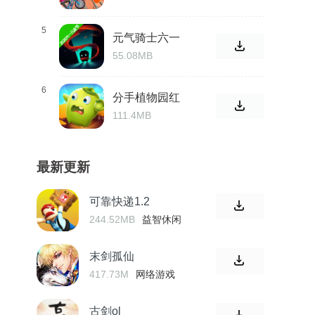
5
元气骑士六一
儿童节
55.08MB
6
分手植物园红
包福利版
111.4MB
最新更新
可靠快递1.2
244.52MB
益智休闲
末剑孤仙
417.73M
网络游戏
古剑ol