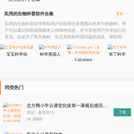
实用的生物科普软件合集
更多
>>
​实用的生物科普软件帮助用户识别和记录周围自然界中的物种。用
户可以通过拍照或视频来上传物种信息，并与其他用户共享自己的
发现。还提供了有关物种、生态系统和环境问题的信息，帮助用户
更好地了解自然界。由名人教师授课。该课程涵盖了生命科学的所
有主要领域，包括细胞生物学、遗传学、进化论和生态学等。学生
宝宝科学动
科学美国人
布丁科学
可以随时随地通过计算机、平板电脑或手机学习，并根据自己的进
画启蒙
Calculator
度进行学习。它提供了超过100,000种昆虫的详细
pro（免
费）科学版
和商务版
同类热门
北方网小学云课堂抗疫第一课观后感完整免费版分享
下载
类别：教育学习
34.35MB