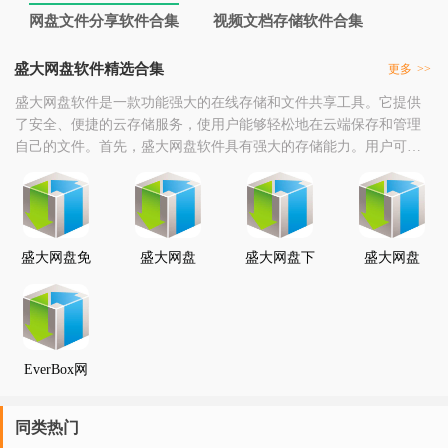
网盘文件分享软件合集
视频文档存储软件合集
盛大网盘软件精选合集
更多
>>
盛大网盘软件是一款功能强大的在线存储和文件共享工具。它提供
了安全、便捷的云存储服务，使用户能够轻松地在云端保存和管理
自己的文件。首先，盛大网盘软件具有强大的存储能力。用户可以
将自己的文件上传到云端，无论是文档、图片、音频还是视频文
件，都可以在盛大网盘上进行存储。这样，用户就不必担心本地存
储空间不足的问题，可以随时将重要的文件备份到云端，确保数据
的安全性。其次，盛大网盘软件还提供了便捷的文件共享功能
盛大网盘免
盛大网盘
盛大网盘下
盛大网盘
费下载安装
v2.0免费
载2024年最
V1.1.387手
新官方正式
机免费版
版
APP
EverBox网
盘同步客户
端(盛大网
盘)V2.0.0.10
同类热门
免费版下载