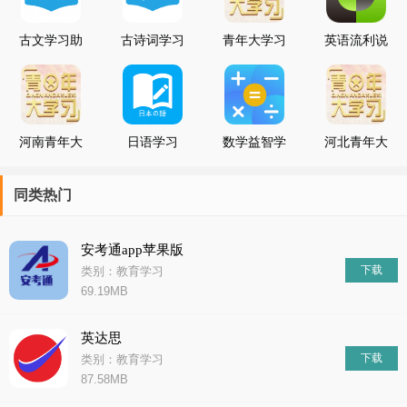
件将会变得更加强大和智能。我们可以期待更多的创新和突
古文学习助
古诗词学习
青年大学习
英语流利说
手
助手
第八季第一
在线学习
期
V6.8.1 安
卓版
河南青年大
日语学习
数学益智学
河北青年大
学习第八季
V3.3.0 安
习者
学习第八季
第一期答案
卓版
第三期
同类热门
安考通app苹果版
下载
类别：教育学习
69.19MB
英达思
下载
类别：教育学习
87.58MB