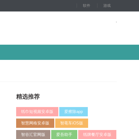
软件
游戏
精选推荐
纸巾短视频安卓版
爱擦除app
智慧网格安卓版
智亳车iOS版
智谷汇官网版
爱吾助手
纸牌餐厅安卓版