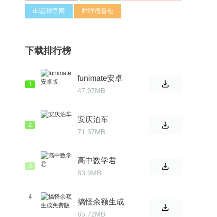
dd星球官网
咩咩语音包
下载排行榜
funimate安卓
1
版
47.97MB
安庆泊车
2
71.37MB
高中数学君
3
83.9MB
4
搞怪余额生成
免费版
65.72MB