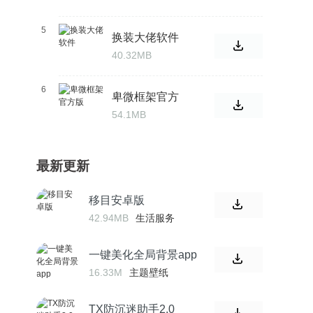
5
换装大佬软件
40.32MB
6
卑微框架官方
版
54.1MB
最新更新
移目安卓版
42.94MB
生活服务
一键美化全局背景app
16.33M
主题壁纸
TX防沉迷助手2.0