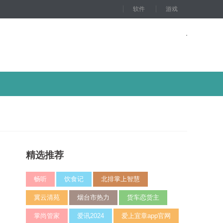
软件
游戏
精选推荐
畅听
饮食记
北排掌上智慧
冀云清苑
烟台市热力
货车恋货主
掌尚管家
爱讯2024
爱上宜章app官网