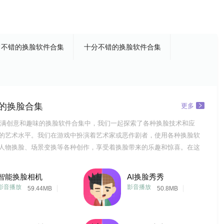
常不错的换脸软件合集
十分不错的换脸软件合集
的换脸合集
更多
满创意和趣味的换脸软件合集中，我们一起探索了各种换脸技术和应
的艺术水平。我们在游戏中扮演着艺术家或恶作剧者，使用各种换脸软
人物换脸、场景变换等各种创作，享受着换脸带来的乐趣和惊喜。在这
不仅锻炼了自己的审美能力和创造力，还学会了欣赏和理解艺术。我们
脸效果时，学会了品味和鉴别;我们在分享创作作品时，学会了表达和交
智能换脸相机
AI换脸秀秀
他人的作品时
影音播放
影音播放
59.44MB
50.8MB