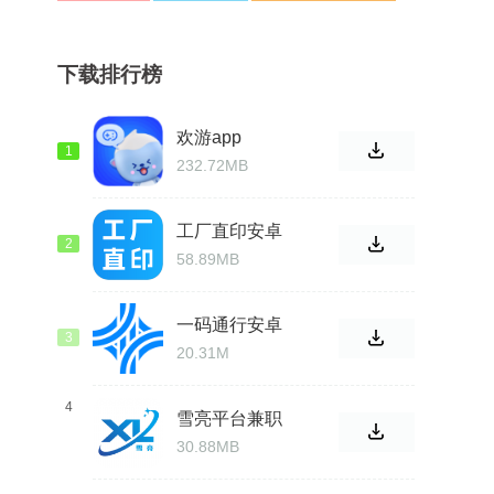
下载排行榜
欢游app
1
232.72MB
工厂直印安卓
2
版
58.89MB
一码通行安卓
3
版
20.31M
4
雪亮平台兼职
30.88MB