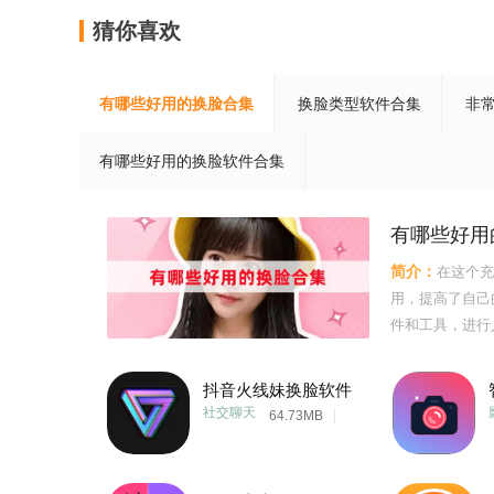
猜你喜欢
有哪些好用的换脸合集
换脸类型软件合集
非
有哪些好用的换脸软件合集
有哪些好用
简介：
在这个充
用，提高了自己
件和工具，进行
个合集中，我们
在面对不同的换
抖音火线妹换脸软件
流;我们在欣赏
社交聊天
64.73MB