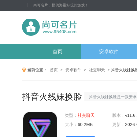
尚可名片，提供海量好玩的游戏！
首页
安卓软件
当前位置：
首页
安卓软件
社交聊天
抖音火线妹换
>
>
>
抖音火线妹换脸
抖音火线妹换脸是一款安卓
脸功能，使用户可以在抖音
类型：
社交聊天
线妹的脸。该软件具有以下
版本：
v11.6
大小：
60.2MB
支持多种换脸算法，包括基
更新：
2026-
习的方法。2.可以实现各