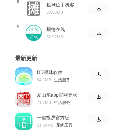
5
租摊位手机客
户端
30.66MB
6
烜德在线
52.92MB
最新更新
DD星球软件
94.1MB
生活服务
爱山东app官网登录
71.7MB
生活服务
一键投屏官方版
21.16MB
系统工具