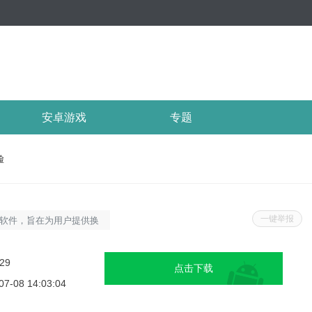
安卓游戏
专题
脸
一键举报
软件，旨在为用户提供换
视频中将自己的脸换成火
特色和亮点：软件特色1.
.29
点击下载
于传统图像处理和深度学
07-08 14:03:04
种变化的换脸效果，例如透