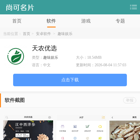
首页
软件
游戏
专题
当前位置：
首页
>
安卓软件
>
趣味娱乐
天农优选
类型：
趣味娱乐
大小：
18.54MB
语言：
中文
更新时间：
2026-08-04 11:57:03
点击下载
软件截图
举报