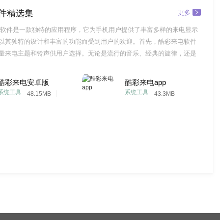
件精选集
更多
软件是一款独特的应用程序，它为手机用户提供了丰富多样的来电显示
以其独特的设计和丰富的功能而受到用户的欢迎。首先，酷彩来电软件
量来电主题和铃声供用户选择。无论是流行的音乐、经典的旋律，还是
果，用户都可以在这款软件中找到满意的选择。用户可以根据自己的喜
更换来电主题，让每次接听电话都成为一种愉快的体验。其次，酷彩来
酷彩来电安卓版
酷彩来电app
强大的自定义
系统工具
系统工具
48.15MB
43.3MB