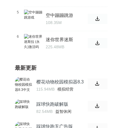
5
空中蹦蹦跳游
戏
108.35M
6
迷你世界迷斯
拉 (永久)激活
225.48MB
码
最新更新
樱花动物校园模拟器8.3
中文版
115.94MB
模拟经营
踩球快跑破解版
82.54MB
益智休闲
踩球快跑无广告版