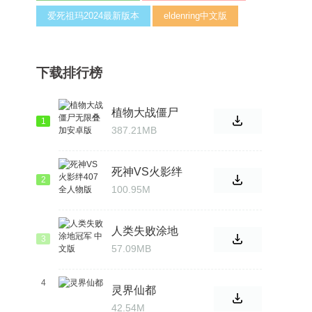
爱死祖玛2024最新版本
eldenring中文版
下载排行榜
植物大战僵尸
1
无限叠加安卓
387.21MB
版
死神VS火影绊
2
407全人物版
100.95M
人类失败涂地
3
冠军 中文版
57.09MB
4
灵界仙都
42.54M