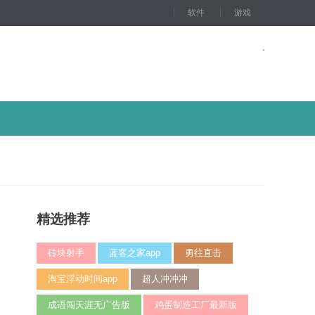
软件
游戏
精选推荐
砖块射手
蓝客之家app
勇往直击
淘宝浮动时间app
超人冲冲冲
成语闯天涯无广告版
鸡蛋制造工厂最新版