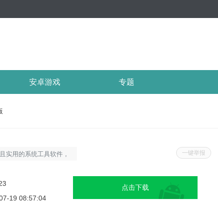
安卓游戏
专题
版
一键举报
且实用的系统工具软件，
界面定制选项，让每一次
论是商务人士还是年轻用
23
点击下载
满足自己需求的来电界面
07-19 08:57:04
更新1.新增了多种来电背