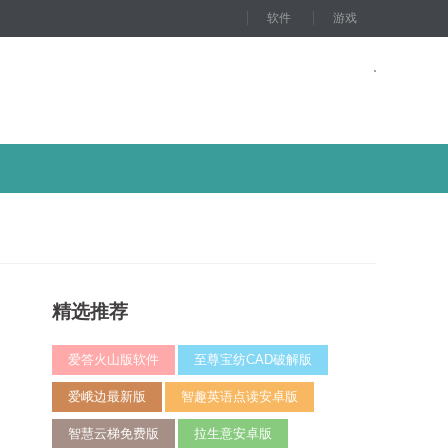
软件
游戏
精选推荐
爱答火山版软件
至尊宝纺CAD破解版
爱峨边最新版
智趣英语点读安卓版
智慧云梯免费版
拉生意安卓版