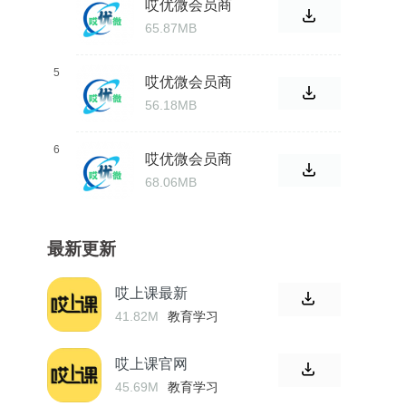
哎优微会员商
城客户端
65.87MB
5
哎优微会员商
城app
56.18MB
6
哎优微会员商
城
68.06MB
最新更新
哎上课最新
41.82M
教育学习
哎上课官网
45.69M
教育学习