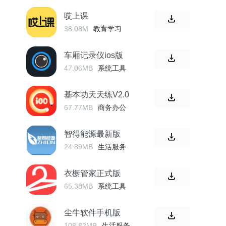
哎上课
38.08M
教育学习
车厢记录仪ios版
47.06MB
系统工具
基本功天天练V2.0
67.77MB
商务办公
智得能源最新版
24.89MB
生活服务
衣橱管家正式版
65.38MB
系统工具
尘牛软件手机版
108.82MB
生活服务