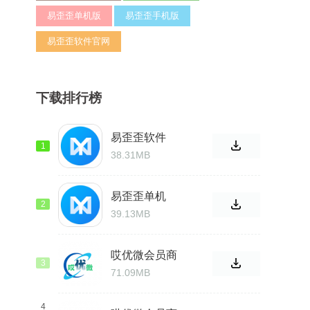
易歪歪单机版
易歪歪手机版
易歪歪软件官网
下载排行榜
易歪歪软件
1
38.31MB
易歪歪单机
2
39.13MB
哎优微会员商
3
城最新版
71.09MB
4