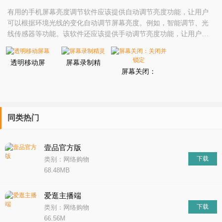
​有用的手机屏幕亮度调节软件应该提供自动调节亮度功能，让用户
可以根据环境光线的变化自动调节屏幕亮度。例如，智能调节、光
线传感器等功能。该软件还应该提供手动调节亮度功能，让用户可
以根据自己的需求和喜好手动调节屏幕亮度。例如，亮度调节、色
温调节等功能。该软件还可以提供省电模式和夜间模式功能，让用
透明移动屏
屏幕录制精
户可以在不降低屏幕显示效果的情况下节省电量和保护眼睛。例
幕
灵
屏幕关闭：
如，省电模式、夜间模式、护眼模式等功能。该软件还可以
关闭并锁定
同类热门
壹品官方版
下载
类别：网络购物
68.48MB
爱逛主播端
下载
类别：网络购物
66.56M