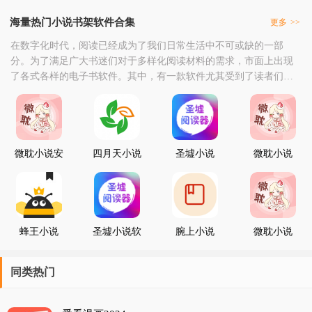
海量热门小说书架软件合集
更多
>>
在数字化时代，阅读已经成为了我们日常生活中不可或缺的一部
分。为了满足广大书迷们对于多样化阅读材料的需求，市面上出现
了各式各样的电子书软件。其中，有一款软件尤其受到了读者们的
青睐，那就是专注于提供海量热门小说资源的书架应用程序。这款
软件以其丰富的图书资源库而闻名，它不仅包含了各种类型的小
说，如言情、玄幻、武侠、科幻、悬疑等，还涵盖了多种语言版
本，满足了不同用户的阅读偏好。用户可以通过这款软件，轻松地
微耽小说安
四月天小说
圣墟小说
微耽小说
卓版最新版
官方版免费
app下载安
APP官方正
装
版免费安装
最新版
蜂王小说
圣墟小说软
腕上小说
微耽小说
件下载
v1.0.0安装
包
同类热门