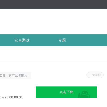
安卓游戏
专题
一键举报
工具，它可以将图片
我们可以了解不同国
和表达方式。这个工
点击下载
学习外语，还可以帮
07-23 08:00:04
译工具软件更新1.增