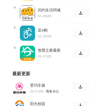
4
闪约生活同城
94.35MB
5
足e购
42.35MB
6
智慧之家最新
版
35.97MB
最新更新
爱玛车服
56.51MB
商务办公
阳光校园