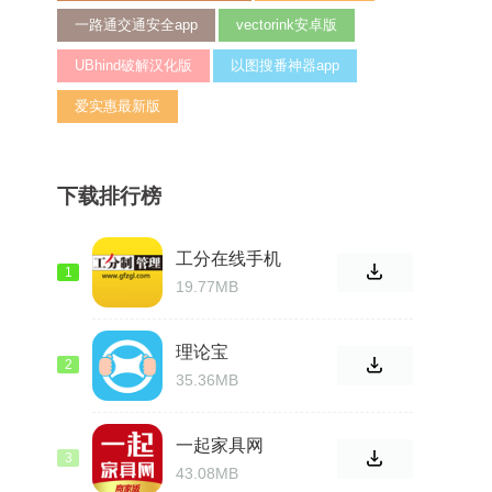
一路通交通安全app
vectorink安卓版
UBhind破解汉化版
以图搜番神器app
爱实惠最新版
下载排行榜
工分在线手机
1
版
19.77MB
理论宝
2
35.36MB
一起家具网
3
43.08MB