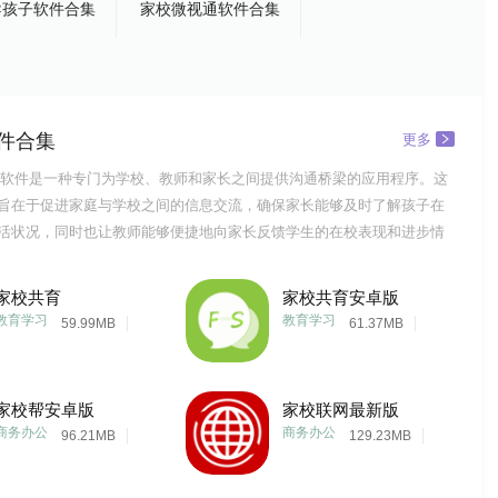
导孩子软件合集
家校微视通软件合集
件合集
更多
软件是一种专门为学校、教师和家长之间提供沟通桥梁的应用程序。这
旨在于促进家庭与学校之间的信息交流，确保家长能够及时了解孩子在
活状况，同时也让教师能够便捷地向家长反馈学生的在校表现和进步情
通软件，家长可以实时接收到学校发布的各类通知、作业安排、考试计
绩报告等重要信息。此外，软件通常还提供了互动功能，如论坛、留言
家校共育
家校共育安卓版
务，使得家长
教育学习
教育学习
59.99MB
61.37MB
家校帮安卓版
家校联网最新版
商务办公
商务办公
96.21MB
129.23MB