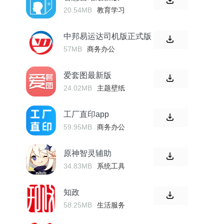
20.54MB
教育学习
中邦易运达司机版正式版
57MB
商务办公
爱套图最新版
24.02MB
主题壁纸
工厂直印app
59.95MB
商务办公
原神智灵辅助
34.83MB
系统工具
知政
58.25MB
生活服务