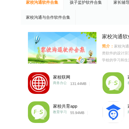
家校沟通软件合集
孩子监护软件合集
家长辅
家校沟通与合作软件合集
家校沟通软
简介：
家校沟通
类软件的设计宗
学校的学习和生
况。通过家校沟
划以及学生的成
家校联网
板或即时消息服
商务办公
131.44MB
家校共育app
教育学习
55.94MB