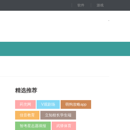
软件
游戏
精选推荐
药兜网
V观剧场
萌狗攻略app
佳音教育
立知校长学生端
智考星志愿填报
武驿体育