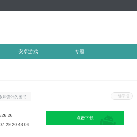
安卓游戏
专题
一键举报
教师设计的图书
阅读体验。它汇
年龄段、不同学
526.26
点击下载
好的阅读习惯。
07-29 20:48:04
源：家校微视通