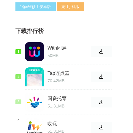
宿雨维修工安卓版
宠U手机版
下载排行榜
With同屏
1
50MB
Tap连点器
2
70.42MB
国资托育
3
51.31MB
4
哎玩
61.31MB