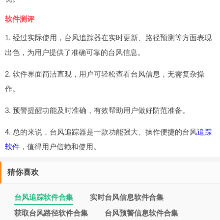
软件测评
1. 经过实际使用，台风追踪器在实时更新、路径预测等方面表现
出色，为用户提供了准确可靠的台风信息。
2. 软件界面简洁直观，用户可轻松查看台风信息，无需复杂操
作。
3. 预警提醒功能及时准确，有效帮助用户做好防范准备。
4. 总的来说，台风追踪器是一款功能强大、操作便捷的台风
追踪
软件
，值得用户信赖和使用。
猜你喜欢
台风追踪软件合集
实时台风信息软件合集
获取台风路径软件合集
台风预警信息软件合集