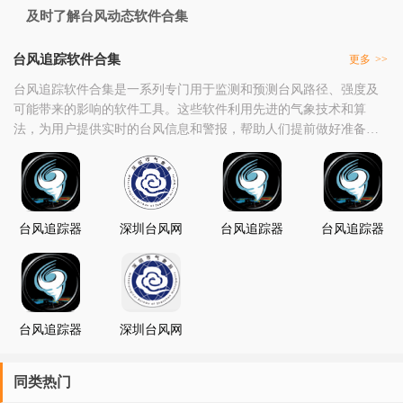
及时了解台风动态软件合集
台风追踪软件合集
更多
>>
台风追踪软件合集是一系列专门用于监测和预测台风路径、强度及
可能带来的影响的软件工具。这些软件利用先进的气象技术和算
法，为用户提供实时的台风信息和警报，帮助人们提前做好准备并
采取必要的防护措施。软件采用先进的气象模型和算法，对台风的
未来路径和强度进行预测，准确率相对较高。这有助于用户提前了
解台风可能带来的风险。台风追踪软件合集为用户提供了一个全
面、准确、便捷的台风监测和预警平台，帮助他们更好地应对台
台风追踪器
深圳台风网
台风追踪器
台风追踪器
app
安卓版
台风追踪器
深圳台风网
最新版
app
同类热门