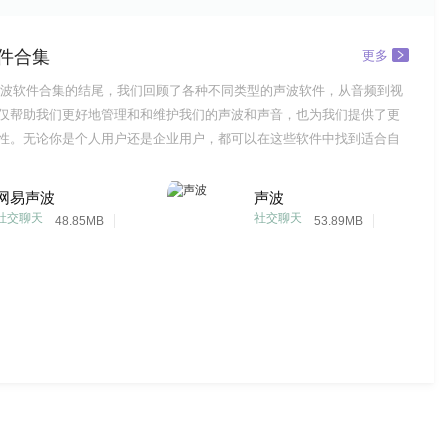
件合集
更多
波软件合集的结尾，我们回顾了各种不同类型的声波软件，从音频到视
仅帮助我们更好地管理和和维护我们的声波和声音，也为我们提供了更
性。无论你是个人用户还是企业用户，都可以在这些软件中找到适合自
让我们一起探索声波软件的世界，创造更多的可能性和体验!
网易声波
声波
社交聊天
社交聊天
48.85MB
53.89MB