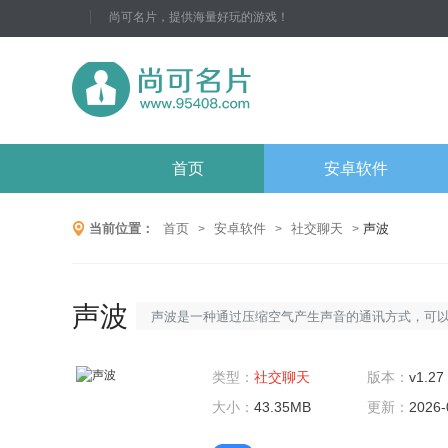
尚可名片，提供海量好玩的游戏！
首页
安卓软件
当前位置：
首页
安卓软件
社交聊天
声波
>
>
>
声波
声波是一种通过压缩空气产生声音的通讯方式，可
在空气中传播。它通常用于社交和通讯应用中，允
用户通过语音进行交流。声波可以被转换成数字信
类型：
社交聊天
版本：
v1.27
号，通过电信号传播，从而实现远距离通讯。它的
大小：
43.35MB
更新：
2026-
点是实时通讯，方便快捷，并且可以在移动设备上