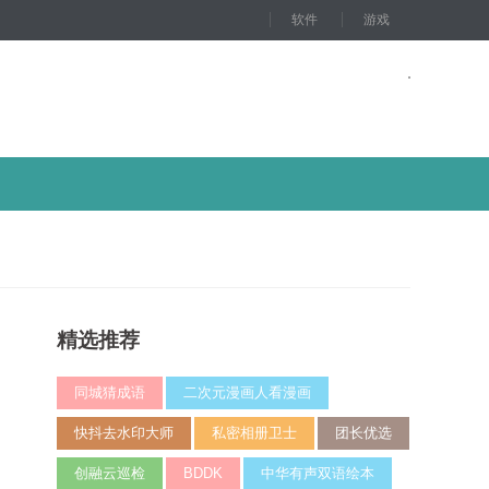
软件
游戏
精选推荐
同城猜成语
二次元漫画人看漫画
快抖去水印大师
私密相册卫士
团长优选
创融云巡检
BDDK
中华有声双语绘本