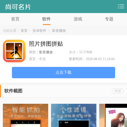
首页
软件
游戏
专题
当前位置：
首页
>
安卓软件
>
影音播放
照片拼图拼贴
类型：
影音播放
大小：
55.57MB
语言：
中文
更新时间：
2026-08-03 11:24:04
点击下载
软件截图
举报