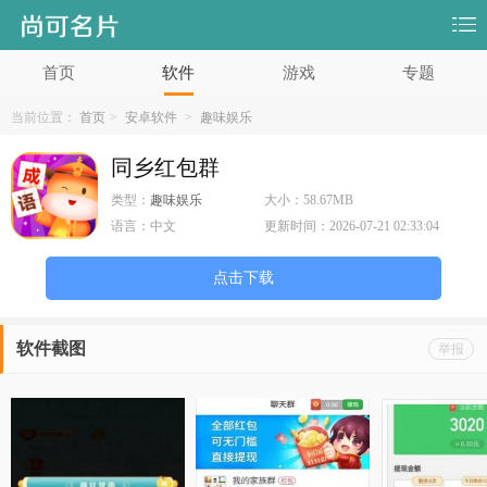
首页
软件
游戏
专题
当前位置：
首页
>
安卓软件
>
趣味娱乐
同乡红包群
类型：
趣味娱乐
大小：
58.67MB
语言：
中文
更新时间：
2026-07-21 02:33:04
点击下载
软件截图
举报