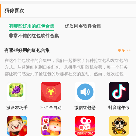
猜你喜欢
有哪些好用的红包合集
优质同乡软件合集
非常不错的红包软件合集
有哪些好用的红包合集
更多
>>
在这个红包软件的合集中，我们一起探索了各种抢红包和发红包的
方式。从普通红包到口令红包，从拼手气到随机金额，每一个任务
都让我们感受到了抢红包的乐趣和社交的互动。然而，这次红包软
件的合集并非就此结束。在游戏中，我们学习了如何更好地利用科
技手段提高自己的社交技能和人际交往能力，学会了如何在数字化
时代中保持真诚和尊重的态度。这些经验将对我们未来的生活产生
积极的影响。在这个合集中，我们感谢每一个参与者的付出
派派农场手
2021全自动
微信红包恶
抖音端午假
机版领红包
微信抢红包
搞神器手机
日红包免费
神器
版安装
领取活动手
机登录入口