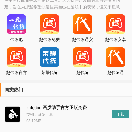
序中的技能和等级的辅助工具。这类软件通常由第三方开发者创
建，旨在为那些希望快速提高自己在游戏中的表现，但又不愿意或
没有时间亲自投入大量精力进行游戏的玩家提供服务。代练软件的
工作方式通常是通过模拟人类玩家的操作来自动完成游戏中的任
务、战斗或其他活动。这样的软件可能包含有复杂的算法和人工智
能技术，使其能够适应游戏环境的变化，并作出相应的决策以优
代练吧
趣代练免费
趣代练通安
趣代练安卓
版
卓版
版
趣代练官方
荣耀代练
趣代练
趣代练通
版
IOS版
同类热门
pubgtool画质助手官方正版免费
下载
类别：系统工具
63.12MB