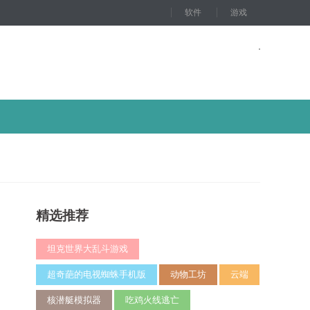
软件
游戏
精选推荐
坦克世界大乱斗游戏
超奇葩的电视蜘蛛手机版
动物工坊
云端
核潜艇模拟器
吃鸡火线逃亡