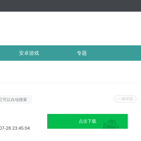
安卓游戏
专题
一键举报
它可以自动搜索
作更加高效和准
最新的球料信
5
点击下载
，从而更好地满
07-28 23:45:04
输入球料号码，