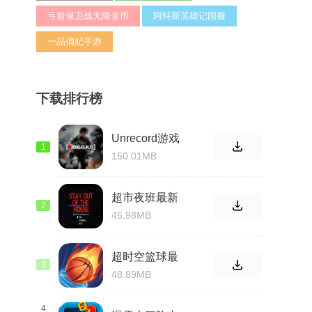
弓箭保卫战无限金币
阿特斯英雄记国服
一品俏妃手游
下载排行榜
Unrecord游戏
1
150.01MB
超市夜班最新
2
版
45.98MB
超时空篮球最
3
新版
48.89MB
4