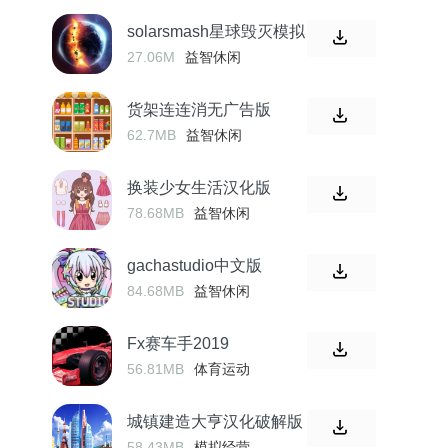
solarsmash星球毁灭模拟
器
27.06M
益智休闲
货架连连消无广告版
62.7MB
益智休闲
换装少女生活汉化版
78.68MB
益智休闲
gachastudio中文版
84.68MB
益智休闲
Fx赛车手2019
56.81MB
体育运动
城镇建造大亨汉化破解版
58.43MB
模拟经营