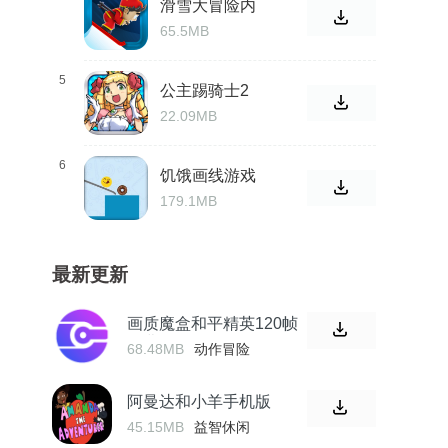
滑雪大冒险内
置菜单mod
65.5MB
5
公主踢骑士2
22.09MB
6
饥饿画线游戏
179.1MB
最新更新
画质魔盒和平精英120帧
免费无任务
68.48MB
动作冒险
阿曼达和小羊手机版
45.15MB
益智休闲