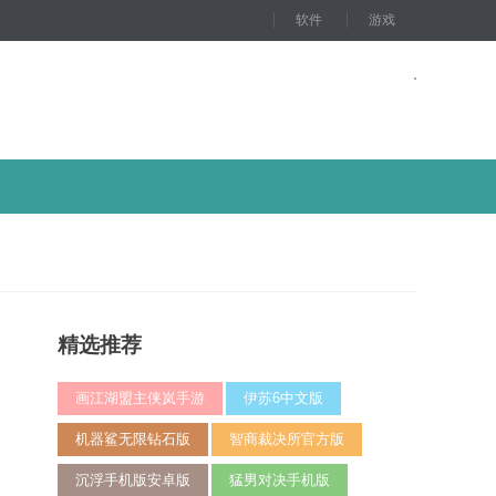
软件
游戏
精选推荐
画江湖盟主侠岚手游
伊苏6中文版
机器鲨无限钻石版
智商裁决所官方版
沉浮手机版安卓版
猛男对决手机版