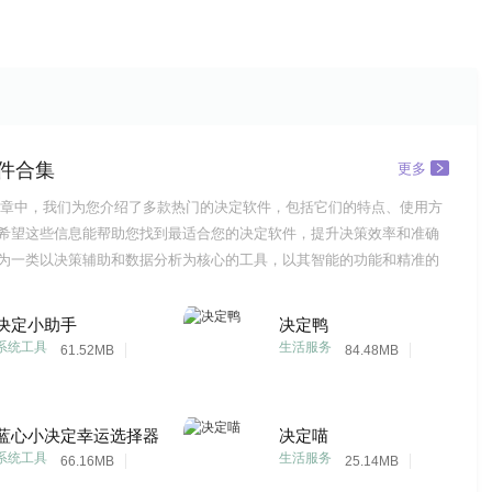
件合集
更多
章中，我们为您介绍了多款热门的决定软件，包括它们的特点、使用方
希望这些信息能帮助您找到最适合您的决定软件，提升决策效率和准确
为一类以决策辅助和数据分析为核心的工具，以其智能的功能和精准的
喜爱。从经典的Decision Support Systems到新兴的DataRobot，
断地满足着用户的需求。当然，市场上的决定软件琳琅满目
决定小助手
决定鸭
系统工具
生活服务
61.52MB
84.48MB
蓝心小决定幸运选择器
决定喵
系统工具
生活服务
66.16MB
25.14MB