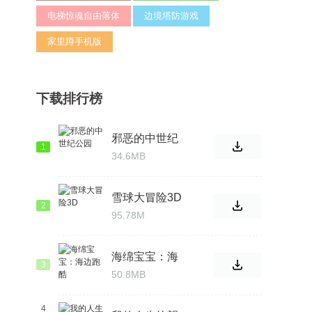
电梯惊魂自由落体
边境塔防游戏
家里蹲手机版
下载排行榜
邪恶的中世纪
1
公园
34.6MB
雪球大冒险3D
2
95.78M
海绵宝宝：海
3
边跑酷
50.8MB
4