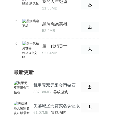
我的人生绝望
测试版
21.33MB
5
黑洞绳索英雄
52.4MB
6
超一代精灵世
界v4.3.3中文版
52.04MB
最新更新
机甲无双无限金币钻石
337.38MB
养成游戏
失落城堡无需实名认证版
最新
61.07MB
策略塔防