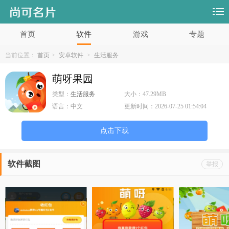
首页
软件
游戏
专题
当前位置：
首页
>
安卓软件
>
生活服务
萌呀果园
类型：
生活服务
大小：
47.29MB
语言：
中文
更新时间：
2026-07-25 01:54:04
点击下载
软件截图
举报